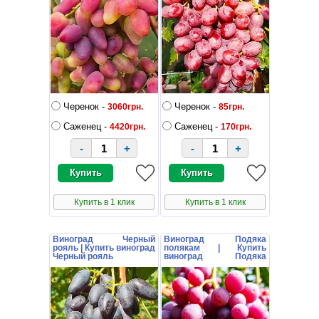
Черенок -
Черенок -
3060грн.
85грн.
Саженец -
Саженец -
4420грн.
170грн.
-
+
-
+
Купить в 1 клик
Купить в 1 клик
Виноград Черный
Виноград Подяка
рояль | Купить виноград
полякам | Купить
Черный рояль
виноград Подяка
полякам