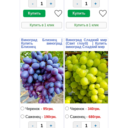
-
+
-
+
Купить в 1 клик
Купить в 1 клик
Виноград Близнец |
Виноград Сладкий мир
Купить виноград
(Свит глоуб) | Купить
Близнец
виноград Сладкий мир
Черенок -
Черенок -
95грн.
340грн.
Саженец -
Саженец -
190грн.
680грн.
-
+
-
+