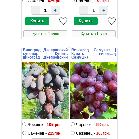
Саженец -
Саженец -
425грн.
380грн.
-
+
-
+
Купить в 1 клик
Купить в 1 клик
Виноград Днепровский
Виноград Семушка |
сувенир | Купить
Купить виноград
виноград Днепровский
Семушка
сувенир
Черенок -
Черенок -
105грн.
190грн.
Саженец -
Саженец -
215грн.
360грн.