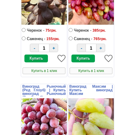
Черенок -
Черенок -
75грн.
385грн.
Саженец -
Саженец -
155грн.
765грн.
-
+
-
+
Купить в 1 клик
Купить в 1 клик
Виноград Рыночный
Виноград Максим |
(Ред Глоуб) | Купить
Купить виноград
виноград Рыночный
Максим
(Ред Глоуб)