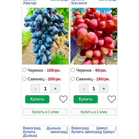
Аватар
Басанти
Черенок -
Черенок -
100грн.
95грн.
Саженец -
Саженец -
200грн.
190грн.
-
+
-
+
Купить в 1 клик
Купить в 1 клик
Виноград Дынька |
Виноград Цимус |
Купить виноград
Купить виноград Цимус
Дынька