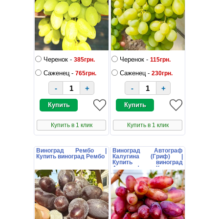
Черенок -
Черенок -
385грн.
115грн.
Саженец -
Саженец -
765грн.
230грн.
-
+
-
+
Купить в 1 клик
Купить в 1 клик
Виноград Рембо |
Виноград Автограф
Купить виноград Рембо
Калугина (Гриф) |
Купить виноград
Автограф Калугина
(Гриф)