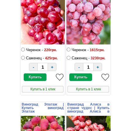
Черенок -
Черенок -
220грн.
1615грн.
Саженец -
Саженец -
425грн.
3230грн.
-
+
-
+
Купить в 1 клик
Купить в 1 клик
Виноград Эпатаж |
Виноград Алиса в
Купить виноград
стране чудес | Купить
Эпатаж
виноград Алиса в
стране чудес